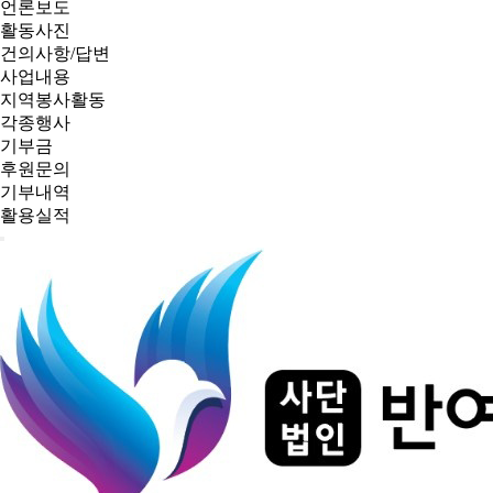
언론보도
활동사진
건의사항/답변
사업내용
지역봉사활동
각종행사
기부금
후원문의
기부내역
활용실적