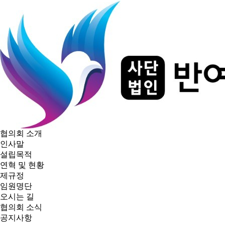
협의회 소개
인사말
설립목적
연혁 및 현황
제규정
임원명단
오시는 길
협의회 소식
공지사항