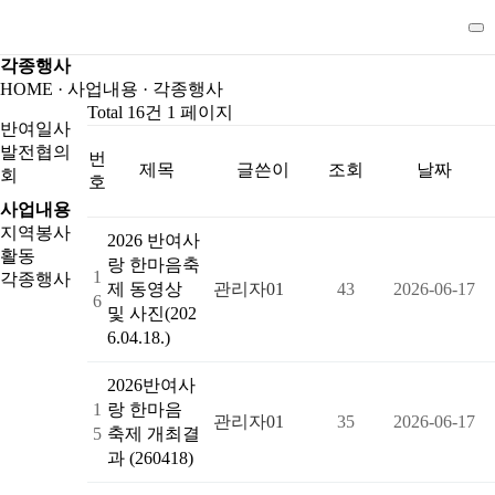
각종행사
HOME · 사업내용 ·
각종행사
Total 16건
1 페이지
반여일사
발전협의
번
제목
글쓴이
조회
날짜
회
호
사업내용
지역봉사
2026 반여사
활동
랑 한마음축
1
각종행사
제 동영상
관리자01
43
2026-06-17
6
및 사진(202
6.04.18.)
2026반여사
1
랑 한마음
관리자01
35
2026-06-17
5
축제 개최결
과 (260418)