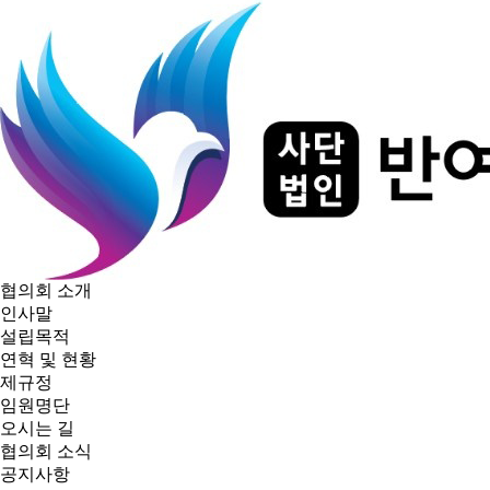
협의회 소개
인사말
설립목적
연혁 및 현황
제규정
임원명단
오시는 길
협의회 소식
공지사항