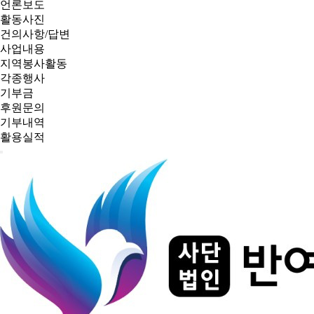
언론보도
활동사진
건의사항/답변
사업내용
지역봉사활동
각종행사
기부금
후원문의
기부내역
활용실적